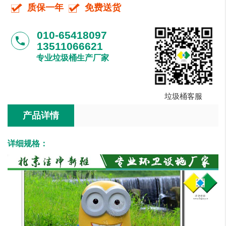
质保一年
免费送货
010-65418097
phone
13511066621
专业垃圾桶生产厂家
垃圾桶客服
产品详情
详细规格：