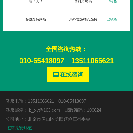
货
清华大学
塑料垃圾桶
已收货
货
首创奥特莱斯
户外垃圾桶及座椅
已收货
全国咨询热线：
010-65418097
13511066621
在线咨询
message
客服电话：13511066621 010-65418097
客服邮箱：
bjjjxy@163.com
邮政编码：100024
公司地址：北京市房山区长阳镇赵庄村委会
北京龙安环艺