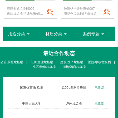
蘑菇卡通垃圾桶006
玻璃钢卡通垃圾桶007
蘑菇垃圾桶|卡通垃圾桶|校园垃圾桶|幼儿园果皮箱|垃圾桶定制|北京洁净新雅
玻璃钢垃圾桶|卡通垃圾桶|校园垃圾桶|幼儿园果皮箱|垃圾桶定制|北京洁净新雅
arrow_drop_down
arrow_drop_down
arrow_drop_down
用途分类
材质分类
案例专题
最近合作动态
公园/景区垃圾桶 | 市政/企业垃圾桶 | 建筑/房产垃圾桶 | 医院/学校垃圾桶 |
小区/街道垃圾桶 | 商场/酒店垃圾桶
货
国家体育场-鸟巢
1100L塑料垃圾箱
已收货
货
中国人民大学
户外垃圾桶
已收货