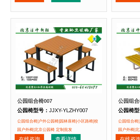
公园椅特点：
选用塑木
和铸铁椅腿组装而成，塑木坚
公园椅特
正在使用该公园椅的部分客户：
正在使用
北京某公园、北京某社区、北京某养老中心....
北京某公
公园组合椅007
公园组合椅
公园椅型号：
JJXY-YLZHY007
公园椅型
公园椅规格：
椅面长度可定制
公园椅规
公园组合椅|户外公园椅|园林座椅|小区路椅|校
公园组合椅|
公园椅材质：
方钢椅腿+塑木+不锈钢马车栓紧固件+
公园椅材
园户外椅|北京公园椅 定制批发
园户外椅|北
公园椅周期：
现货产品 即拍即发 厂家直销
公园椅周
在线咨询
查看详情
在线咨