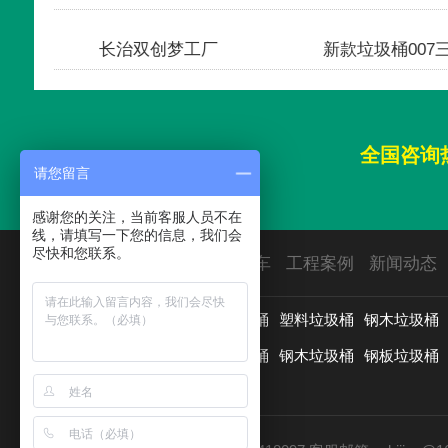
长治双创梦工厂
新款垃圾桶0
全国咨询
请您留言
感谢您的关注，当前客服人员不在
线，请填写一下您的信息，我们会
尽快和您联系。
首页
垃圾桶
园林椅
保洁车
工程案例
新闻动态
用途分类：
垃圾分类亭
户外垃圾桶
塑料垃圾桶
钢木垃圾桶
材质分类：
分类垃圾桶
新款垃圾桶
钢木垃圾桶
钢板垃圾桶
铸铝垃圾桶
更多>>