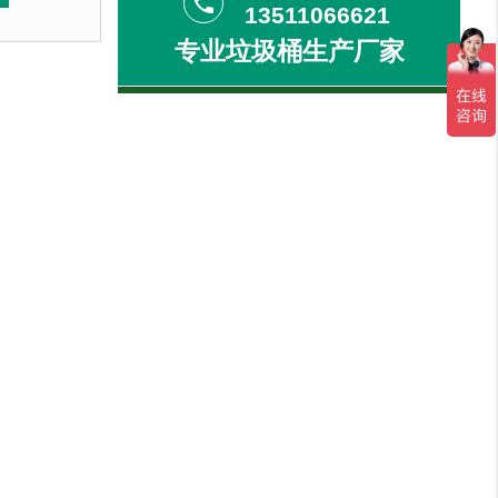
phone
13511066621
雨不易变形褪色；铸铁材料，强
韧耐用，承受力强，安全稳固，不易动摇，整体美观时尚。
铸铁椅腿组装而成，塑木坚固耐用，防晒防雨不易变形褪色
度性高，坚韧耐用，承受力
专业垃圾桶生产厂家
客户：
京某养老中心....