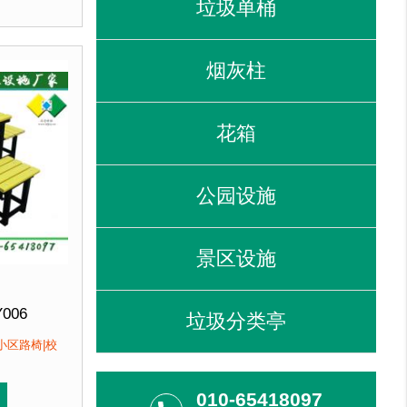
垃圾单桶
雨不易变形褪色，铸铁材料，强
韧耐用，承受力强，安全稳固，不易动摇，整体美观时尚。
铸铁椅腿组装而成，塑木坚固耐用，防晒防雨不易变形褪色
度性高，坚韧耐用，承受力
客户：
京某养老中心....
烟灰柱
花箱
公园设施
景区设施
Y006
垃圾分类亭
定制
小区路椅|校
塑木+不锈钢马车栓紧固件+支架加固支撑
即拍即发 厂家直销
010-65418097