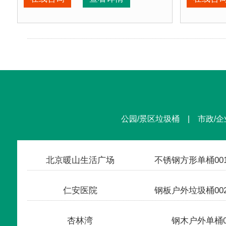
公园椅特点：
选用塑木
和铸铁椅腿组装而成，塑木坚
公园椅特
正在使用该公园椅的部分客户：
正在使用
北京某公园、北京某社区、北京某养老中心....
北京某公
公园/景区垃圾桶 | 市政/企
北京暖山生活广场
仁安医院
杏林湾
钢木户外单