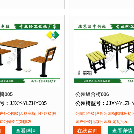
固耐用，防晒防雨不易变形褪色，铸铁材料，强
点：
选用塑木
和铸铁椅腿组装而成，塑木坚固耐用，防晒防
公园椅特点：
选用塑木
度性高，坚
和
该公园椅的部分客户：
正在使用该公园椅的部分
园、北京某社区、北京某养老中心....
北京某公园、北京某社区、北
005
公园组合椅006
号：
JJXY-YLZHY005
公园椅型号：
JJXY-YLZH
格：
椅面长度可定制
公园椅规格：
椅面长度可
户外公园椅|园林座椅|小区路椅|校
公园组合椅|户外公园椅|园林座椅|
支架加固支撑
质：
方钢椅腿+塑木+不锈钢马车栓紧固件+支架加固支撑
公园椅材质：
方钢椅腿+
京公园椅 定制批发
园户外椅|北京公园椅 定制批发
期：
现货产品 即拍即发 厂家直销
公园椅周期：
现货产品 
询
查看详情
在线咨询
查看详情