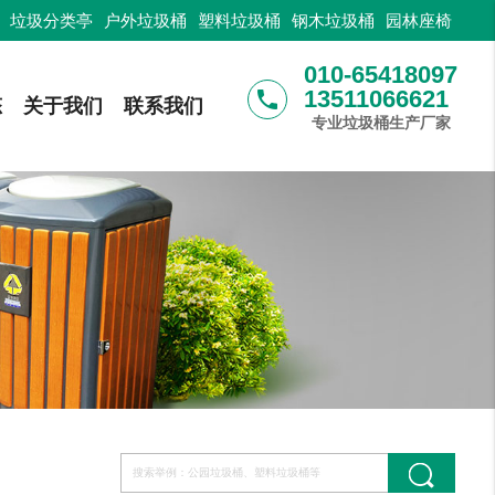
：
垃圾分类亭
户外垃圾桶
塑料垃圾桶
钢木垃圾桶
园林座椅
010-65418097
13511066621
phone
态
关于我们
联系我们
专业垃圾桶生产厂家