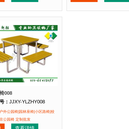
固耐用，防晒防雨不易变形褪色；铸铁材料，强
点：
选用塑木
和铸铁椅腿组装而成，塑木坚固耐用，防晒防
公园椅特点：
选用塑木
度性高，坚
和
该公园椅的部分客户：
正在使用该公园椅的部分
园、北京某社区、北京某养老中心....
北京某公园、北京某社区、北
008
号：
JJXY-YLZHY008
格：
椅面长度可定制
户外公园椅|园林座椅|小区路椅|校
支架加固支撑
质：
方钢椅腿+塑木+不锈钢马车栓紧固件+支架加固支撑
京公园椅 定制批发
期：
现货产品 即拍即发 厂家直销
询
查看详情