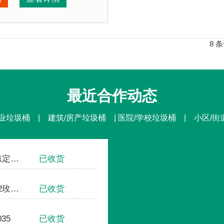
固耐用，防晒防雨不易变形褪色；铸铁材料，强
点：
选用塑木
和铸铁椅腿组装而成，塑木坚固耐用，防晒防
度性高，坚
该公园椅的部分客户：
园、北京某社区、北京某养老中心....
8 条
最近合作动态
业垃圾桶 | 建筑/房产垃圾桶 | 医院/学校垃圾桶 | 小区/
不锈钢方形单桶001定制款
已收货
国家体育场-鸟巢
钢板户外垃圾桶002玫瑰金
已收货
中国人民大学
桶035
已收货
清华大学