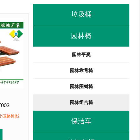
垃圾桶
园林椅
园林平凳
园林靠背椅
园林围树椅
园林组合椅
Y003
定制
小区路椅|校
保洁车
塑木+不锈钢马车栓紧固件+支架加固支撑
即拍即发 厂家直销