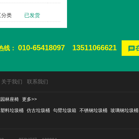
07三分类
已发货
首创奥特莱斯
010-65418097
13511066621
热线：
message
关于我们
联系我们
园林座椅
更多>>
塑料垃圾桶
仿古垃圾桶
勾臂垃圾箱
不锈钢垃圾桶
玻璃钢垃圾桶