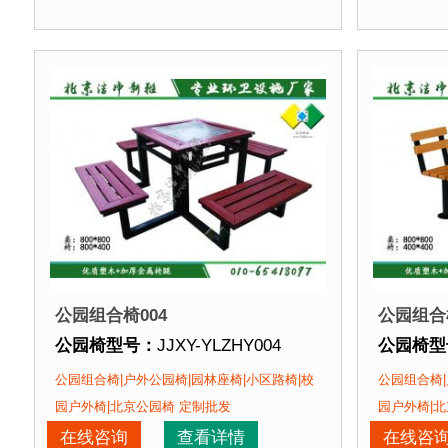
公园椅特点：
选用塑木
和铸铁椅腿组装而成，塑木坚
公园椅特
正在使用该公园椅的部分客户：
正在使用
北京某公园、北京某社区、北京某养老中心....
北京某公
公园组合椅004
公园组合椅
公园椅型号：
JJXY-YLZHY004
公园椅型
公园椅规格：
椅面长度可定制
公园椅规
公园组合椅|户外公园椅|园林座椅|小区路椅|校
公园组合椅|
公园椅材质：
方钢椅腿+塑木+不锈钢马车栓紧固件+
公园椅材
园户外椅|北京公园椅 定制批发
园户外椅|北
公园椅周期：
现货产品 即拍即发 厂家直销
公园椅周
在线咨询
查看详情
在线咨