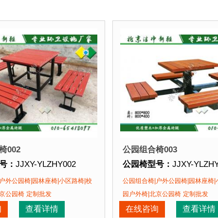
002
公园组合椅003
号：
JJXY-YLZHY002
公园椅型号：
JJXY-YLZH
格：
椅面长度可定制
公园椅规格：
椅面长度可
户外公园椅|园林座椅|小区路椅|校
公园组合椅|户外公园椅|园林座椅|
支架加固支撑
质：
方钢椅腿+塑木+不锈钢马车栓紧固件+支架加固支撑
公园椅材质：
方钢椅腿+
京公园椅 定制批发
园户外椅|北京公园椅 定制批发
期：
现货产品 即拍即发 厂家直销
公园椅周期：
现货产品 
询
查看详情
在线咨询
查看详情