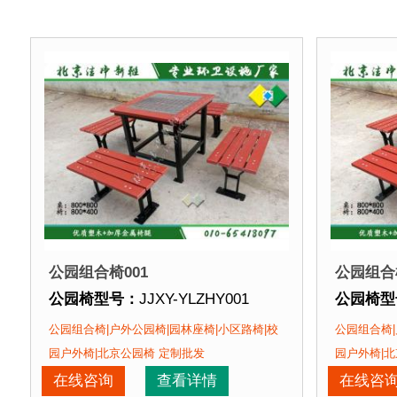
公园组合椅001
公园组合椅
公园椅型号：
JJXY-YLZHY001
公园椅型
公园椅规格：
椅面长度可定制
公园椅规
公园组合椅|户外公园椅|园林座椅|小区路椅|校
公园组合椅|
公园椅材质：
方钢椅腿+塑木+不锈钢马车栓紧固件+
公园椅材
园户外椅|北京公园椅 定制批发
园户外椅|北
公园椅周期：
现货产品 即拍即发 厂家直销
公园椅周
在线咨询
查看详情
在线咨