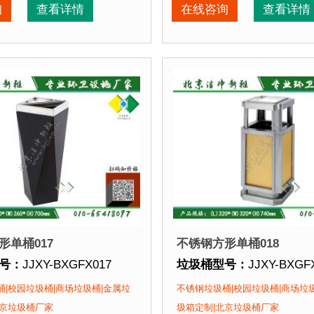
期：
现货垃圾桶 北京厂家直销 来图定制
垃圾桶周期：
现货垃圾桶 
询
查看详情
在线咨询
查看详情
喷塑使用寿命
点：
1、全桶采用优质加厚不锈钢板，塑粉喷塑使用寿命
优于其他材质
。2、箱体采用高质量不锈钢板，
垃圾桶特点：
1、全桶采
优
该垃圾桶的部分客户：
正在使用该垃圾桶的部分
场、北京某展览馆、北京某图书馆等
北京某商场、北京某展览
形单桶017
不锈钢方形单桶018
号：
JJXY-BXGFX017
垃圾桶型号：
JJXY-BXGF
格：
长260mm 宽260mm 高700mm
垃圾桶规格：
长320mm 宽
|校园垃圾桶|商场垃圾桶|金属垃
不锈钢垃圾桶|校园垃圾桶|商场垃
质：
不锈钢板
垃圾桶材质：
不锈钢板
北京垃圾桶厂家
圾箱定制|北京垃圾桶厂家