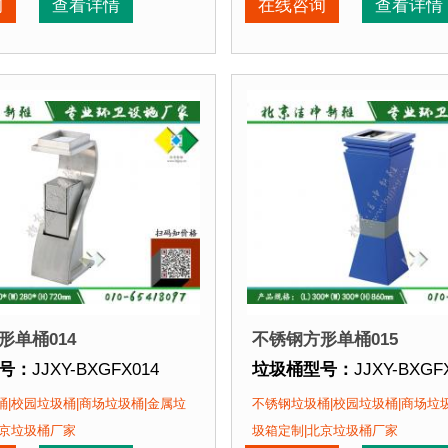
期：
现货垃圾桶 北京厂家直销 来图定制
垃圾桶周期：
现货垃圾桶 
询
查看详情
在线咨询
查看详情
喷塑使用寿命
点：
1、全桶采用优质加厚不锈钢板，塑粉喷塑使用寿命
优于其他材质
。2、箱体采用高质量不锈钢板，
垃圾桶特点：
1、全桶采
优
该垃圾桶的部分客户：
正在使用该垃圾桶的部分
场、北京某展览馆、北京某图书馆等
北京某商场、北京某展览
形单桶014
不锈钢方形单桶015
号：
JJXY-BXGFX014
垃圾桶型号：
JJXY-BXGF
格：
长220mm 宽280mm 高720mm
垃圾桶规格：
长300mm 宽
|校园垃圾桶|商场垃圾桶|金属垃
不锈钢垃圾桶|校园垃圾桶|商场垃
质：
不锈钢板
垃圾桶材质：
不锈钢板
北京垃圾桶厂家
圾箱定制|北京垃圾桶厂家