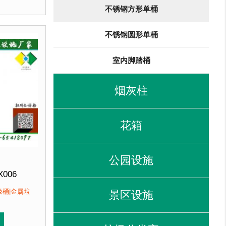
冲孔设计，防锈透气，可广泛用于腐蚀性环境中。3、垃圾
于其他材质。2、箱体采用高质量不锈钢板，冲孔设计，防锈
用优质加厚不锈钢板，塑粉喷塑使用寿命
优于其他材质
。2、
不锈钢方形单桶
客户：
馆、北京某图书馆等
不锈钢圆形单桶
室内脚踏桶
烟灰柱
花箱
公园设施
X006
260mm 高700mm
圾桶|金属垃
景区设施
北京厂家直销 来图定制