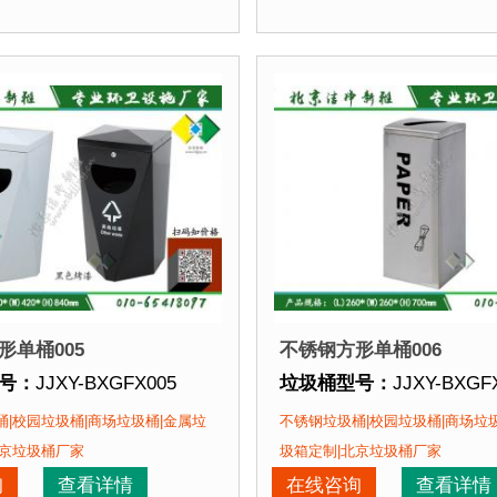
喷塑使用寿命优于其他材质。2、箱体采用高质量不锈钢板，
点：
1、全桶采用优质加厚不锈钢板，塑粉喷塑使用寿命优
垃圾桶特点：
1、全桶采
该垃圾桶的部分客户：
正在使用该垃圾桶的部分
场、北京某展览馆、北京某图书馆等
北京某商场、北京某展览
形单桶005
不锈钢方形单桶006
号：
JJXY-BXGFX005
垃圾桶型号：
JJXY-BXGF
格：
长420mm 宽420mm 高840mm
垃圾桶规格：
长260mm 宽
|校园垃圾桶|商场垃圾桶|金属垃
不锈钢垃圾桶|校园垃圾桶|商场垃
质：
不锈钢板
垃圾桶材质：
不锈钢板
北京垃圾桶厂家
圾箱定制|北京垃圾桶厂家
期：
现货垃圾桶 北京厂家直销 来图定制
垃圾桶周期：
现货垃圾桶 
询
查看详情
在线咨询
查看详情