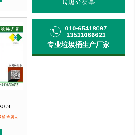
垃圾分类亭
冲孔设计，防锈透气，可广泛用于腐蚀性环境中。3、垃圾
用优质加厚不锈钢板，塑粉喷塑使用寿命
于其他材质
。2、箱体采用高质量不锈钢板，冲孔设计，防锈
优于其他材质
。2、
客户：
馆、北京某图书馆等
010-65418097
phone
13511066621
专业垃圾桶生产厂家
X009
300mm 高800mm
圾桶|金属垃
北京厂家直销 来图定制