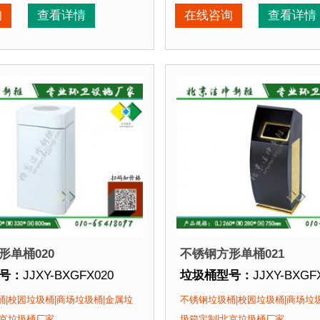
期：
现货垃圾桶 北京厂家直销 来图定制
垃圾桶周期：
现货垃圾桶 
询
查看详情
在线咨询
查看详情
喷塑使用寿命优于其他材质。2、箱体采用高质量不锈钢板，
点：
1、全桶采用优质加厚不锈钢板，塑粉喷塑使用寿命
垃圾桶特点：
1、全桶采
优
该垃圾桶的部分客户：
正在使用该垃圾桶的部分
场、北京某展览馆、北京某图书馆等
北京某商场、北京某展览
形单桶020
不锈钢方形单桶021
号：
JJXY-BXGFX020
垃圾桶型号：
JJXY-BXGF
格：
长400mm 宽330mm 高800mm
垃圾桶规格：
长260mm 宽
|校园垃圾桶|商场垃圾桶|金属垃
不锈钢垃圾桶|校园垃圾桶|商场垃
质：
不锈钢板
垃圾桶材质：
不锈钢板
北京垃圾桶厂家
圾箱定制|北京垃圾桶厂家