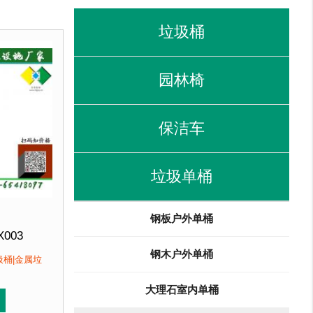
垃圾桶
园林椅
保洁车
垃圾单桶
钢板户外单桶
X003
钢木户外单桶
330mm 高755mm
圾桶|金属垃
大理石室内单桶
北京厂家直销 来图定制