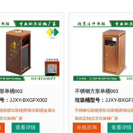
形单桶002
不锈钢方形单桶003
号：
JJXY-BXGFX002
垃圾桶型号：
JJXY-BXGF
格：
长300mm 宽300mm 高680mm
垃圾桶规格：
长330mm 宽
|校园垃圾桶|商场垃圾桶|金属垃
不锈钢垃圾桶|滑轨垃圾桶|商场垃
质：
不锈钢板
垃圾桶材质：
不锈钢板
北京垃圾桶厂家
圾箱定制|北京垃圾桶厂家
期：
现货垃圾桶 北京厂家直销 来图定制
垃圾桶周期：
现货垃圾桶 
询
查看详情
在线咨询
查看详情