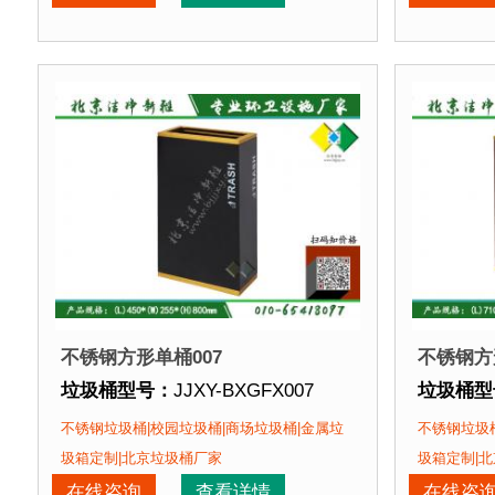
垃圾桶特点：
1、全桶采用优质加厚不锈钢板，塑粉
垃圾桶特
正在使用该垃圾桶的部分客户：
正在使用
北京某商场、北京某展览馆、北京某图书馆等
北京某商
不锈钢方形单桶007
不锈钢方
垃圾桶型号：
JJXY-BXGFX007
垃圾桶型
垃圾桶规格：
长450mm 宽255mm 高800mm
垃圾桶规
不锈钢垃圾桶|校园垃圾桶|商场垃圾桶|金属垃
不锈钢垃圾桶
垃圾桶材质：
不锈钢板
垃圾桶材
圾箱定制|北京垃圾桶厂家
圾箱定制|
垃圾桶周期：
现货垃圾桶 北京厂家直销 来图定制
垃圾桶周
在线咨询
查看详情
在线咨