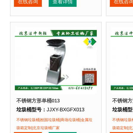
垃圾桶周期：
现货垃圾桶 北京厂家直销 来图定制
垃圾桶周
在线咨询
查看详情
在线咨
垃圾桶特点：
1、全桶采用优质加厚不锈钢板，塑粉
垃圾桶特
正在使用该垃圾桶的部分客户：
正在使用
北京某商场、北京某展览馆、北京某图书馆等
北京某商
不锈钢方形单桶013
不锈钢方
垃圾桶型号：
JJXY-BXGFX013
垃圾桶型
垃圾桶规格：
长280mm 宽220mm 高760mm
垃圾桶规
不锈钢垃圾桶|校园垃圾桶|商场垃圾桶|金属垃
不锈钢垃圾桶
垃圾桶材质：
不锈钢板
垃圾桶材
圾箱定制|北京垃圾桶厂家
圾箱定制|