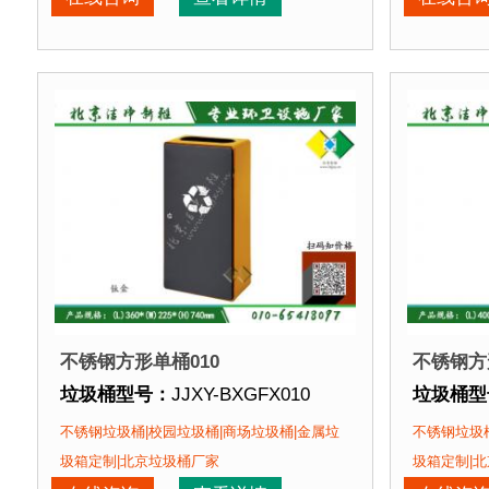
垃圾桶特点：
1、全桶采用优质加厚不锈钢板，塑粉
垃圾桶特
正在使用该垃圾桶的部分客户：
正在使用
北京某商场、北京某展览馆、北京某图书馆等
北京某商
不锈钢方形单桶010
不锈钢方
垃圾桶型号：
JJXY-BXGFX010
垃圾桶型
垃圾桶规格：
长360mm 宽225mm 高740mm
垃圾桶规
不锈钢垃圾桶|校园垃圾桶|商场垃圾桶|金属垃
不锈钢垃圾桶
垃圾桶材质：
不锈钢板
垃圾桶材
圾箱定制|北京垃圾桶厂家
圾箱定制|