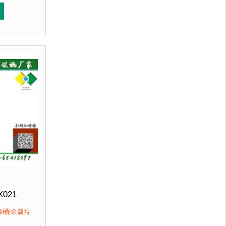
北京厂家直销 来图定制
冲孔设计，防锈透气，可广泛用于腐蚀性环境中。3、垃圾
用优质加厚不锈钢板，塑粉喷塑使用寿命
于其他材质
。2、箱体采用高质量不锈钢板，冲孔设计，防锈
优于其他材质
。2、
客户：
馆、北京某图书馆等
X021
280mm 高750mm
圾桶|金属垃