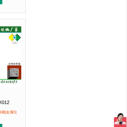
冲孔设计，防锈透气，可广泛用于腐蚀性环境中。3、垃圾
用优质加厚不锈钢板，塑粉喷塑使用寿命
于其他材质
。2、箱体采用高质量不锈钢板，冲孔设计，防锈
优于其他材质
。2、
客户：
馆、北京某图书馆等
X012
300mm 高765mm
圾桶|金属垃