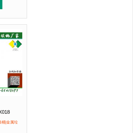
北京厂家直销 来图定制
冲孔设计，防锈透气，可广泛用于腐蚀性环境中。3、垃圾
用优质加厚不锈钢板，塑粉喷塑使用寿命
于其他材质
。2、箱体采用高质量不锈钢板，冲孔设计，防锈
优于其他材质
。2、
客户：
馆、北京某图书馆等
X018
320mm 高740mm
圾桶|金属垃