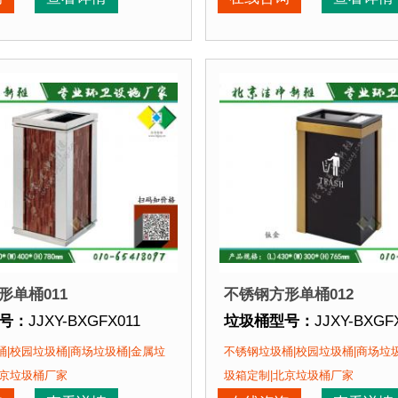
喷塑使用寿命
点：
1、全桶采用优质加厚不锈钢板，塑粉喷塑使用寿命
优于其他材质
。2、箱体采用高质量不锈钢板，
垃圾桶特点：
1、全桶采
优
该垃圾桶的部分客户：
正在使用该垃圾桶的部分
场、北京某展览馆、北京某图书馆等
北京某商场、北京某展览
形单桶011
不锈钢方形单桶012
号：
JJXY-BXGFX011
垃圾桶型号：
JJXY-BXGF
格：
长400mm 宽400mm 高780mm
垃圾桶规格：
长430mm 宽
|校园垃圾桶|商场垃圾桶|金属垃
不锈钢垃圾桶|校园垃圾桶|商场垃
质：
不锈钢板
垃圾桶材质：
不锈钢板
北京垃圾桶厂家
圾箱定制|北京垃圾桶厂家