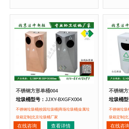
垃圾桶特点：
1、全桶采用优质加厚不锈钢板，塑粉
垃圾桶特
正在使用该垃圾桶的部分客户：
正在使用
北京华润五彩城、北京某展览馆、北京某图书馆等
北京某商
不锈钢方形单桶004
不锈钢方
垃圾桶型号：
JJXY-BXGFX004
垃圾桶型
垃圾桶规格：
长380mm 宽330mm 高800mm
垃圾桶规
不锈钢垃圾桶|校园垃圾桶|商场垃圾桶|金属垃
不锈钢垃圾桶
垃圾桶材质：
不锈钢板
垃圾桶材
圾箱定制|北京垃圾桶厂家
圾箱定制|
垃圾桶周期：
现货垃圾桶 北京厂家直销 来图定制
垃圾桶周
在线咨询
查看详情
在线咨