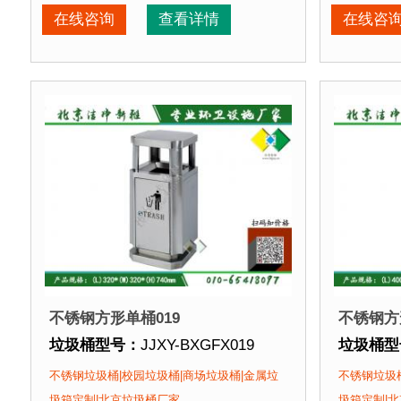
垃圾桶周期：
现货垃圾桶 北京厂家直销 来图定制
垃圾桶周
在线咨询
查看详情
在线咨
垃圾桶特点：
1、全桶采用优质加厚不锈钢板，塑粉
垃圾桶特
正在使用该垃圾桶的部分客户：
正在使用
北京某商场、北京某展览馆、北京某图书馆等
北京某商
不锈钢方形单桶019
不锈钢方
垃圾桶型号：
JJXY-BXGFX019
垃圾桶型
垃圾桶规格：
长320mm 宽320mm 高740mm
垃圾桶规
不锈钢垃圾桶|校园垃圾桶|商场垃圾桶|金属垃
不锈钢垃圾桶
垃圾桶材质：
不锈钢板
垃圾桶材
圾箱定制|北京垃圾桶厂家
圾箱定制|