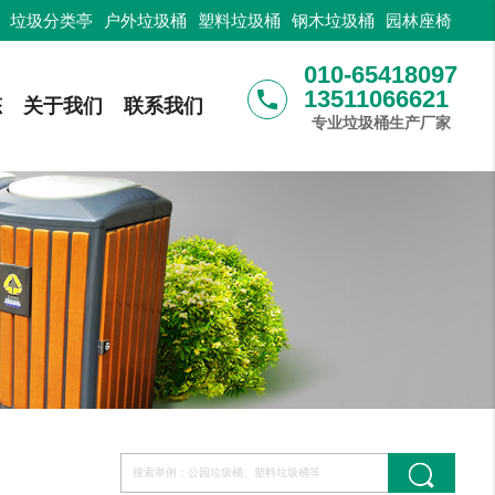
：
垃圾分类亭
户外垃圾桶
塑料垃圾桶
钢木垃圾桶
园林座椅
010-65418097
13511066621
phone
态
关于我们
联系我们
专业垃圾桶生产厂家