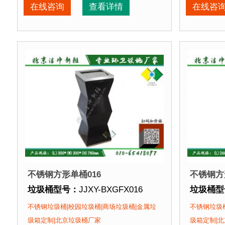
垃圾桶周期：
现货垃圾桶 北京厂家直销 来图定制
垃圾桶周
在线咨询
查看详情
在线咨
垃圾桶特点：
1、全桶采用优质加厚不锈钢板，塑粉
垃圾桶特
正在使用该垃圾桶的部分客户：
正在使用
北京某商场、北京某展览馆、北京某图书馆等
北京某商
不锈钢方形单桶016
不锈钢方
垃圾桶型号：
JJXY-BXGFX016
垃圾桶型
垃圾桶规格：
长300mm 宽300mm 高780mm
垃圾桶规
不锈钢垃圾桶|校园垃圾桶|商场垃圾桶|金属垃
不锈钢垃圾桶
垃圾桶材质：
不锈钢板
垃圾桶材
圾箱定制|北京垃圾桶厂家
圾箱定制|