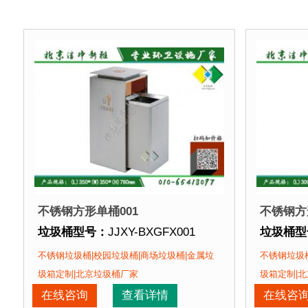
不锈钢方形单桶001
不锈钢方
垃圾桶型号：
JJXY-BXGFX001
垃圾桶型
垃圾桶规格：
长350mm 宽350mm 高780mm
垃圾桶规
不锈钢垃圾桶|校园垃圾桶|商场垃圾桶|金属垃
不锈钢垃圾桶
垃圾桶材质：
不锈钢板
垃圾桶材
圾箱定制|北京垃圾桶厂家
圾箱定制|
垃圾桶周期：
现货垃圾桶 北京厂家直销 来图定制
垃圾桶周
在线咨询
查看详情
在线咨