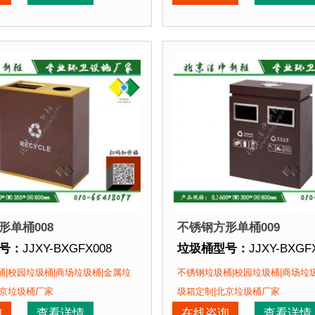
喷塑使用寿命
点：
1、全桶采用优质加厚不锈钢板，塑粉喷塑使用寿命
优于其他材质
。2、箱体采用高质量不锈钢板，
垃圾桶特点：
1、全桶采
优
该垃圾桶的部分客户：
正在使用该垃圾桶的部分
场、北京某展览馆、北京某图书馆等
北京某商场、北京某展览
形单桶008
不锈钢方形单桶009
号：
JJXY-BXGFX008
垃圾桶型号：
JJXY-BXGF
格：
长710mm 宽355mm 高800mm
垃圾桶规格：
长600mm 宽
|校园垃圾桶|商场垃圾桶|金属垃
不锈钢垃圾桶|校园垃圾桶|商场垃
质：
不锈钢板
垃圾桶材质：
不锈钢板
北京垃圾桶厂家
圾箱定制|北京垃圾桶厂家
期：
现货垃圾桶 北京厂家直销 来图定制
垃圾桶周期：
现货垃圾桶 
询
查看详情
在线咨询
查看详情