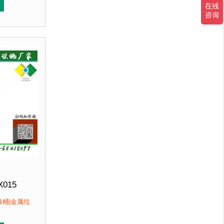
北京厂家直销 来图定制
冲孔设计，防锈透气，可广泛用于腐蚀性环境中。3、垃圾
用优质加厚不锈钢板，塑粉喷塑使用寿命
于其他材质
。2、箱体采用高质量不锈钢板，冲孔设计，防锈
优于其他材质
。2、
客户：
馆、北京某图书馆等
X015
300mm 高860mm
圾桶|金属垃