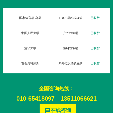
货
国家体育场-鸟巢
1100L塑料垃圾箱
已收货
货
中国人民大学
户外垃圾桶
已收货
货
清华大学
塑料垃圾桶
已收货
货
首创奥特莱斯
户外垃圾桶及座椅
已收货
全国咨询热线：
010-65418097
13511066621
在线咨询
message