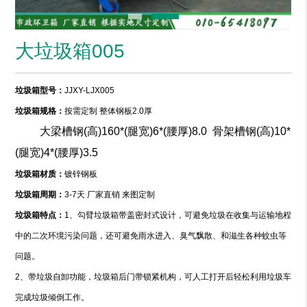
大垃圾箱005
垃圾箱型号：
JJXY-LJX005
垃圾箱规格：
按需定制
整体钢板2.0厚
大梁槽钢(高)160*(腿宽)6*(腰厚)8.0 骨架槽钢(高)10*
(腿宽)4*(腰厚)3.5
垃圾箱材质：
镀锌钢板
垃圾箱周期：
3-7天 厂家直销 来图定制
垃圾箱特点：
1、勾臂垃圾箱带盖密封式设计，可避免垃圾在收集与运输地程
中的二次环境污染问题，还可避免雨水进入、臭气飘散、和滋生各种蚊虫等
问题。
2、带垃圾自卸功能，垃圾箱后门带锁紧机构，可人工打开后轻松利用垃圾车
完成垃圾倾倒工作。