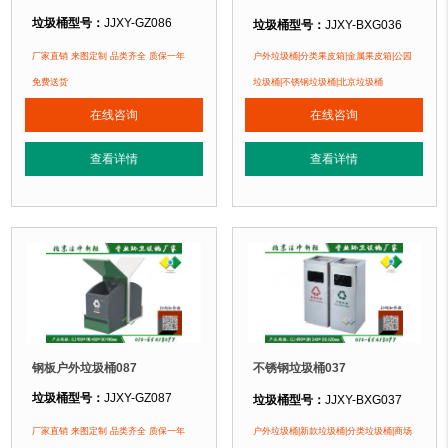
垃圾桶型号：
JJXY-GZ086
垃圾桶型号：
JJXY-BXG036
垃圾桶规格：
长505mm 宽305mm 
垃圾桶规格：
长750mm 宽360mm 高1000mm
厂家直销 来图定制 品类齐全 质保一年
户外垃圾桶|分类果皮箱|金属果皮箱|公园
垃圾桶材质：
不锈钢板
垃圾桶材质：
镀锌钢板
免费送货
垃圾桶|不锈钢垃圾桶|北京垃圾桶
垃圾桶周期：
3-7天 厂家直销 来图定
垃圾桶周期：
3-7天 厂家直销 来图定制
在线咨询
在线咨询
垃圾桶特点：
1、
全桶采用优质加厚
垃圾桶特点：
1、全桶采用镀锌板，塑粉喷塑工艺使用寿命更长久。2、箱体采
正在使用该垃圾桶的部分客户：
查看详情
查看详情
正在使用该垃圾桶的部分客户：
北京万达广场、华生购物中心、泛悦
北京某广场、北京某学校、北京某小区....
钢板户外垃圾桶087
不锈钢垃圾桶037
垃圾桶型号：
JJXY-GZ087
垃圾桶型号：
JJXY-BXG037
垃圾桶规格：
长490mm 宽240mm 
垃圾桶规格：
长950mm 宽400mm 高980mm
厂家直销 来图定制 品类齐全 质保一年
户外垃圾桶|新款垃圾桶|分类垃圾桶|商场