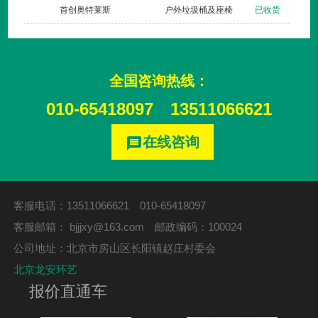
货
首创奥特莱斯
户外垃圾桶及座椅
已收货
全国咨询热线：
010-65418097
13511066621
在线咨询
message
客服电话：13511066621 010-65418097
客服邮箱：
bjjjxy@163.com
邮政编码：100024
公司地址：北京市房山区长阳镇赵庄村委会
北京龙安环艺
报价直通车