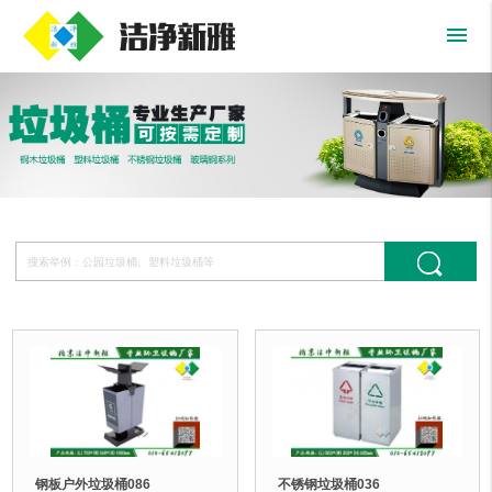
menu
钢板户外垃圾桶086
不锈钢垃圾桶036