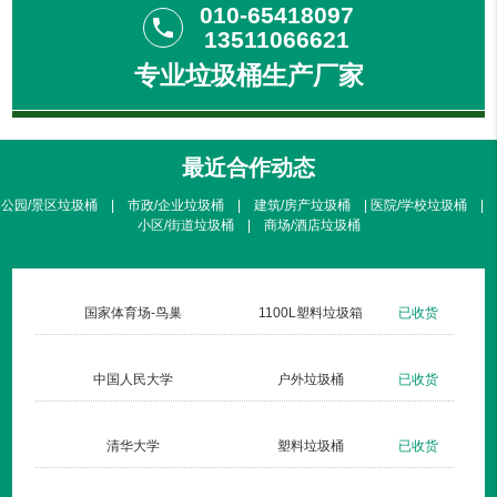
010-65418097
phone
13511066621
专业垃圾桶生产厂家
最近合作动态
公园/景区垃圾桶 | 市政/企业垃圾桶 | 建筑/房产垃圾桶 | 医院/学校垃圾桶 |
小区/街道垃圾桶 | 商场/酒店垃圾桶
货
国家体育场-鸟巢
1100L塑料垃圾箱
已收货
货
中国人民大学
户外垃圾桶
已收货
货
清华大学
塑料垃圾桶
已收货