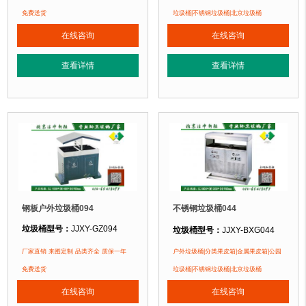
垃圾桶材质：
不锈钢板
垃圾桶材质：
镀锌钢板
免费送货
垃圾桶|不锈钢垃圾桶|北京垃圾桶
垃圾桶周期：
3-7天 厂家直销 来图定
垃圾桶周期：
3-7天 厂家直销 来图定制
在线咨询
在线咨询
垃圾桶特点：
1、
全桶采用优质加厚
垃圾桶特点：
1、全桶采用镀锌板，塑粉喷塑工艺使用寿命更长久。2、箱体采
正在使用该垃圾桶的部分客户：
查看详情
查看详情
正在使用该垃圾桶的部分客户：
北京万达广场、华生购物中心、泛悦
北京某广场、北京某公园、北京某小区....
钢板户外垃圾桶094
不锈钢垃圾桶044
垃圾桶型号：
JJXY-GZ094
垃圾桶型号：
JJXY-BXG044
垃圾桶规格：
长805mm 宽350mm 
垃圾桶规格：
长1000mm 宽400mm 高900mm
厂家直销 来图定制 品类齐全 质保一年
户外垃圾桶|分类果皮箱|金属果皮箱|公园
垃圾桶材质：
不锈钢板
垃圾桶材质：
镀锌钢板
免费送货
垃圾桶|不锈钢垃圾桶|北京垃圾桶
垃圾桶周期：
3-7天 厂家直销 来图定
垃圾桶周期：
3-7天 厂家直销 来图定制
在线咨询
在线咨询
垃圾桶特点：
1、
全桶采用优质加厚