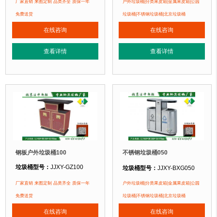
垃圾桶规格：
长850mm 宽350mm 高1000mm
厂家直销 来图定制 品类齐全 质保一年
户外垃圾桶|分类果皮箱|金属果皮箱|公园
垃圾桶材质：
不锈钢板
垃圾桶材质：
镀锌钢板
免费送货
垃圾桶|不锈钢垃圾桶|北京垃圾桶
垃圾桶周期：
3-7天 厂家直销 来图定
垃圾桶周期：
3-7天 厂家直销 来图定制
在线咨询
在线咨询
垃圾桶特点：
1、
全桶采用优质加厚
垃圾桶特点：
1、全桶采用镀锌板，塑粉喷塑工艺使用寿命更长久。2、箱体采
正在使用该垃圾桶的部分客户：
查看详情
查看详情
正在使用该垃圾桶的部分客户：
北京万达广场、华生购物中心、泛悦
北京某广场、北京某公园、北京某小区....
钢板户外垃圾桶100
不锈钢垃圾桶050
垃圾桶型号：
JJXY-GZ100
垃圾桶型号：
JJXY-BXG050
垃圾桶规格：
长960mm 宽380mm 
垃圾桶规格：
长900mm 宽350mm 高950mm
厂家直销 来图定制 品类齐全 质保一年
户外垃圾桶|分类果皮箱|金属果皮箱|公园
垃圾桶材质：
不锈钢板
垃圾桶材质：
镀锌钢板
免费送货
垃圾桶|不锈钢垃圾桶|北京垃圾桶
垃圾桶周期：
3-7天 厂家直销 来图定
垃圾桶周期：
3-7天 厂家直销 来图定制
在线咨询
在线咨询
垃圾桶特点：
1、
全桶采用优质加厚