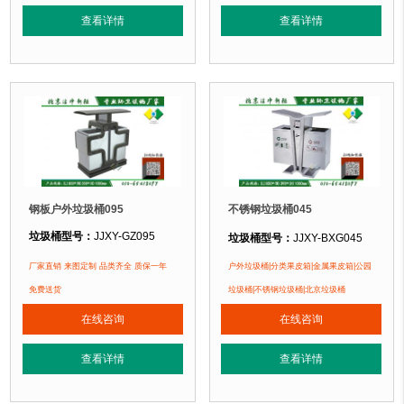
垃圾桶特点：
1、全桶采用镀锌板，塑粉喷塑工艺使用寿命更长久。2、箱体采
正在使用该垃圾桶的部分客户：
查看详情
查看详情
正在使用该垃圾桶的部分客户：
北京万达广场、华生购物中心、泛悦
北京某广场、北京某公园、北京某小区....
钢板户外垃圾桶095
不锈钢垃圾桶045
垃圾桶型号：
JJXY-GZ095
垃圾桶型号：
JJXY-BXG045
垃圾桶规格：
长850mm 宽390mm 
垃圾桶规格：
长850mm 宽350mm 高1000mm
厂家直销 来图定制 品类齐全 质保一年
户外垃圾桶|分类果皮箱|金属果皮箱|公园
垃圾桶材质：
不锈钢板
垃圾桶材质：
镀锌钢板
免费送货
垃圾桶|不锈钢垃圾桶|北京垃圾桶
垃圾桶周期：
3-7天 厂家直销 来图定
垃圾桶周期：
3-7天 厂家直销 来图定制
在线咨询
在线咨询
垃圾桶特点：
1、
全桶采用优质加厚
垃圾桶特点：
1、全桶采用镀锌板，塑粉喷塑工艺使用寿命更长久。2、箱体采
正在使用该垃圾桶的部分客户：
查看详情
查看详情
正在使用该垃圾桶的部分客户：
北京万达广场、华生购物中心、泛悦
北京某广场、北京某公园、北京某小区....