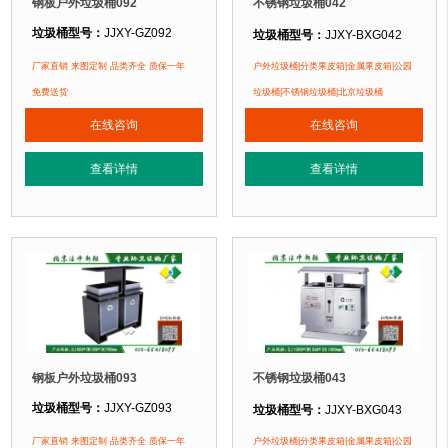
钢板户外垃圾桶092
不锈钢垃圾桶042
垃圾桶型号：
JJXY-GZ092
垃圾桶型号：
JJXY-BXG042
垃圾桶规格：
长1000mm 宽360mm
垃圾桶规格：
长850mm 宽390mm 高1000mm
厂家直销 来图定制 品类齐全 质保一年
户外垃圾桶|分类果皮箱|金属果皮箱|公园
垃圾桶材质：
不锈钢板
垃圾桶材质：
镀锌钢板
免费送货
垃圾桶|不锈钢垃圾桶|北京垃圾桶
垃圾桶周期：
3-7天 厂家直销 来图定
垃圾桶周期：
3-7天 厂家直销 来图定制
在线咨询
在线咨询
垃圾桶特点：
1、
全桶采用优质加厚
垃圾桶特点：
1、全桶采用镀锌板，塑粉喷塑工艺使用寿命更长久。2、箱体采
正在使用该垃圾桶的部分客户：
查看详情
查看详情
正在使用该垃圾桶的部分客户：
北京万达广场、华生购物中心、泛悦
北京某广场、北京某公园、北京某小区....
钢板户外垃圾桶093
不锈钢垃圾桶043
垃圾桶型号：
JJXY-GZ093
垃圾桶型号：
JJXY-BXG043
垃圾桶规格：
长1000mm 宽360mm
垃圾桶规格：
长850mm 宽350mm 高900mm
厂家直销 来图定制 品类齐全 质保一年
户外垃圾桶|分类果皮箱|金属果皮箱|公园