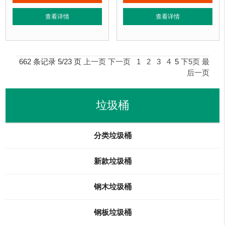
垃圾桶特点：
1、全桶采用镀锌板，塑粉喷塑工艺使用寿命更长久。2、箱体采
正在使用该垃圾桶的部分客户：
查看详情
查看详情
正在使用该垃圾桶的部分客户：
北京万达广场、华生购物中心、泛悦
北京某广场、北京某公园、北京某小区....
662 条记录 5/23 页
上一页
下一页
1
2
3
4
5
下5页
最
后一页
垃圾桶
分类垃圾桶
新款垃圾桶
钢木垃圾桶
钢板垃圾桶