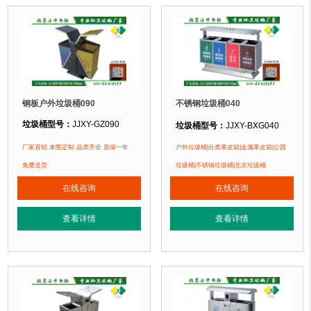
钢板户外垃圾桶090
不锈钢垃圾桶040
垃圾桶型号：
JJXY-GZ090
垃圾桶型号：
JJXY-BXG040
垃圾桶规格：
长1200mm 宽400mm
垃圾桶规格：
长850mm 宽350mm 高1000mm
厂家直销 来图定制 品类齐全 质保一年
户外垃圾桶|分类果皮箱|金属果皮箱|公园
垃圾桶材质：
不锈钢板
垃圾桶材质：
镀锌钢板
免费送货
垃圾桶|不锈钢垃圾桶|北京垃圾桶
垃圾桶周期：
3-7天 厂家直销 来图定
垃圾桶周期：
3-7天 厂家直销 来图定制
在线咨询
在线咨询
垃圾桶特点：
1、
全桶采用优质加厚
垃圾桶特点：
1、全桶采用镀锌板，塑粉喷塑工艺使用寿命更长久。2、箱体采
正在使用该垃圾桶的部分客户：
查看详情
查看详情
正在使用该垃圾桶的部分客户：
北京万达广场、华生购物中心、泛悦
北京某广场、北京某公园、北京某小区....