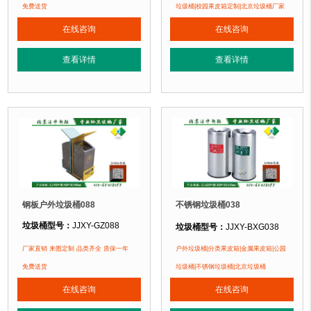
垃圾桶材质：
不锈钢板
垃圾桶材质：
镀锌钢板
免费送货
垃圾桶|校园果皮箱定制|北京垃圾桶厂家
垃圾桶周期：
3-7天 厂家直销 来图定
垃圾桶周期：
3-7天 厂家直销 来图定制
在线咨询
在线咨询
垃圾桶特点：
1、
全桶采用优质加厚
垃圾桶特点：
1、全桶采用镀锌板，塑粉喷塑工艺使用寿命更长久。2、箱体采
正在使用该垃圾桶的部分客户：
查看详情
查看详情
正在使用该垃圾桶的部分客户：
北京万达广场、华生购物中心、泛悦
北京某广场、北京某学校、北京某小区....
钢板户外垃圾桶088
不锈钢垃圾桶038
垃圾桶型号：
JJXY-GZ088
垃圾桶型号：
JJXY-BXG038
垃圾桶规格：
长620mm 宽300mm 
垃圾桶规格：
长950mm 宽400mm 高980mm
厂家直销 来图定制 品类齐全 质保一年
户外垃圾桶|分类果皮箱|金属果皮箱|公园
垃圾桶材质：
不锈钢板
垃圾桶材质：
镀锌钢板
免费送货
垃圾桶|不锈钢垃圾桶|北京垃圾桶
垃圾桶周期：
3-7天 厂家直销 来图定
垃圾桶周期：
3-7天 厂家直销 来图定制
在线咨询
在线咨询
垃圾桶特点：
1、
全桶采用优质加厚
垃圾桶特点：
1、全桶采用镀锌板，塑粉喷塑工艺使用寿命更长久。2、箱体采