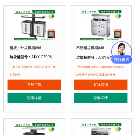
钢板户外垃圾桶096
不锈钢垃圾桶046
垃圾桶型号：
JJXY-GZ096
垃圾桶型号：
JJXY-BXG046
垃圾桶规格：
长850mm 宽400mm 
垃圾桶规格：
长1000mm 宽400mm 高1000mm
厂家直销 来图定制 品类齐全 质保一年
户外垃圾桶|分类果皮箱|金属果皮箱|公园
垃圾桶材质：
不锈钢板
垃圾桶材质：
镀锌钢板
免费送货
垃圾桶|不锈钢垃圾桶|北京垃圾桶
垃圾桶周期：
3-7天 厂家直销 来图定
垃圾桶周期：
3-7天 厂家直销 来图定制
在线咨询
在线咨询
垃圾桶特点：
1、
全桶采用优质加厚
垃圾桶特点：
1、全桶采用镀锌板，塑粉喷塑工艺使用寿命更长久。2、箱体采
正在使用该垃圾桶的部分客户：
查看详情
查看详情
正在使用该垃圾桶的部分客户：
北京万达广场、华生购物中心、泛悦
北京某广场、北京某公园、北京某小区....