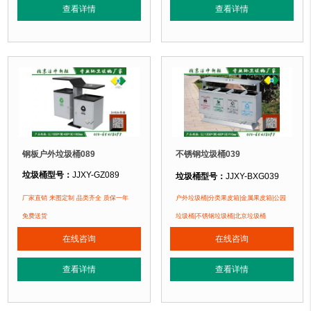
正在使用该垃圾桶的部分客户：
查看详情
查看详情
正在使用该垃圾桶的部分客户：
北京万达广场、华生购物中心、泛悦
北京某广场、北京某学校、北京某小区....
钢板户外垃圾桶089
不锈钢垃圾桶039
垃圾桶型号：
JJXY-GZ089
垃圾桶型号：
JJXY-BXG039
垃圾桶规格：
长1200mm 宽400mm
垃圾桶规格：
长1000mm 宽400mm 高1000mm
厂家直销 来图定制 品类齐全 质保一年
户外垃圾桶|分类果皮箱|金属果皮箱|公园
垃圾桶材质：
不锈钢板
垃圾桶材质：
镀锌钢板
免费送货
垃圾桶|不锈钢垃圾桶|北京垃圾桶
垃圾桶周期：
3-7天 厂家直销 来图定
垃圾桶周期：
3-7天 厂家直销 来图定制
在线咨询
在线咨询
垃圾桶特点：
1、
全桶采用优质加厚
垃圾桶特点：
1、全桶采用镀锌板，塑粉喷塑工艺使用寿命更长久。2、箱体采
正在使用该垃圾桶的部分客户：
查看详情
查看详情
正在使用该垃圾桶的部分客户：
北京万达广场、华生购物中心、泛悦
北京某广场、北京某公园、北京某小区....