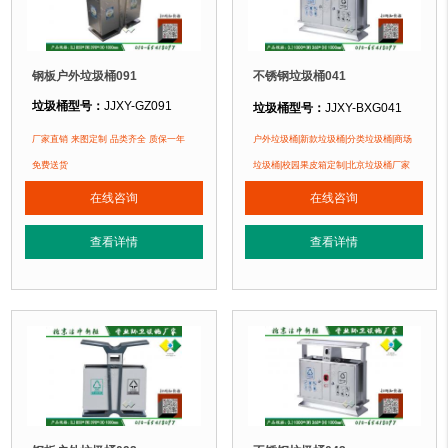
钢板户外垃圾桶091
不锈钢垃圾桶041
垃圾桶型号：
JJXY-GZ091
垃圾桶型号：
JJXY-BXG041
垃圾桶规格：
长1000mm 宽360mm
垃圾桶规格：
长850mm 宽390mm 高1000mm
厂家直销 来图定制 品类齐全 质保一年
户外垃圾桶|新款垃圾桶|分类垃圾桶|商场
垃圾桶材质：
不锈钢板
垃圾桶材质：
镀锌钢板
免费送货
垃圾桶|校园果皮箱定制|北京垃圾桶厂家
垃圾桶周期：
3-7天 厂家直销 来图定
垃圾桶周期：
3-7天 厂家直销 来图定制
在线咨询
在线咨询
垃圾桶特点：
1、
全桶采用优质加厚
垃圾桶特点：
1、全桶采用镀锌板，塑粉喷塑工艺使用寿命更长久。2、箱体采
正在使用该垃圾桶的部分客户：
查看详情
查看详情
正在使用该垃圾桶的部分客户：
北京万达广场、华生购物中心、泛悦
北京某广场、北京某公园、北京某小区....