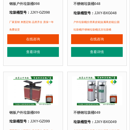
钢板户外垃圾桶098
不锈钢垃圾桶048
垃圾桶型号：
JJXY-GZ098
垃圾桶型号：
JJXY-BXG048
垃圾桶规格：
长800mm 宽450mm 
垃圾桶规格：
长1000mm 宽400mm 高1000mm
厂家直销 来图定制 品类齐全 质保一年
户外垃圾桶|分类果皮箱|金属果皮箱|公园
垃圾桶材质：
不锈钢板
垃圾桶材质：
镀锌钢板
免费送货
垃圾桶|不锈钢垃圾桶|北京垃圾桶
垃圾桶周期：
3-7天 厂家直销 来图定
垃圾桶周期：
3-7天 厂家直销 来图定制
在线咨询
在线咨询
垃圾桶特点：
1、
全桶采用优质加厚
垃圾桶特点：
1、全桶采用镀锌板，塑粉喷塑工艺使用寿命更长久。2、箱体采
正在使用该垃圾桶的部分客户：
查看详情
查看详情
正在使用该垃圾桶的部分客户：
北京万达广场、华生购物中心、泛悦
北京某广场、北京某公园、北京某小区....
钢板户外垃圾桶099
不锈钢垃圾桶049
垃圾桶型号：
JJXY-GZ099
垃圾桶型号：
JJXY-BXG049
垃圾桶规格：
长820mm 宽380mm 