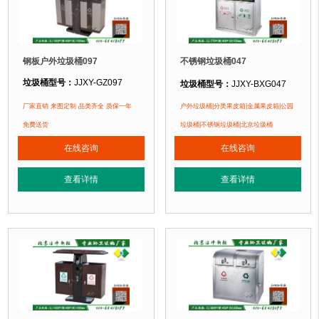
钢板户外垃圾桶097
不锈钢垃圾桶047
垃圾桶型号：
JJXY-GZ097
垃圾桶型号：
JJXY-BXG047
垃圾桶规格：
长770mm 宽400mm 
垃圾桶规格：
长1000mm 宽400mm 高1000mm
厂家直销 来图定制 品类齐全 质保一年
户外垃圾桶|分类果皮箱|金属果皮箱|公园
垃圾桶材质：
不锈钢板
垃圾桶材质：
镀锌钢板
免费送货
垃圾桶|不锈钢垃圾桶|北京垃圾桶
垃圾桶周期：
3-7天 厂家直销 来图定
垃圾桶周期：
3-7天 厂家直销 来图定制
在线咨询
在线咨询
垃圾桶特点：
1、
全桶采用优质加厚
垃圾桶特点：
1、全桶采用镀锌板，塑粉喷塑工艺使用寿命更长久。2、箱体采
正在使用该垃圾桶的部分客户：
查看详情
查看详情
正在使用该垃圾桶的部分客户：
北京万达广场、华生购物中心、泛悦
北京某广场、北京某公园、北京某小区....