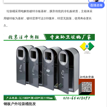
垃圾桶采用电解热镀锌冷板基材，摒弃传统的冷轧板材质，主箱体采
用镀锌板为基材，镀锌层厚可达100微米，锌层无脱落，使用寿命更长
久。
钢板户外垃圾桶批发