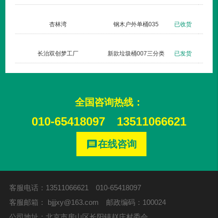
杏林湾
钢木户外单桶035
已收货
长治双创梦工厂
新款垃圾桶007三分类
已发货
全国咨询热线：
010-65418097
13511066621
在线咨询
message
客服电话：13511066621 010-65418097
客服邮箱：
bjjjxy@163.com
邮政编码：100024
公司地址：北京市房山区长阳镇赵庄村委会