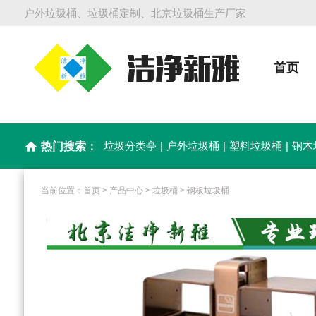
户外垃圾桶、垃圾桶定制、北京垃圾桶生产厂家
首页
垃圾分类亭
|
户外垃圾桶
|
塑料垃圾桶
|
钢木
home
热门搜索：
当前位置：
首页
>
产品中心
>
垃圾桶
>
钢板垃圾桶