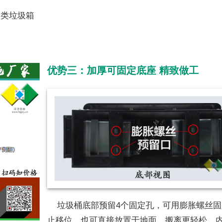
分类垃圾箱
优势三：加厚可固定底座 精致做工
垃圾桶底部预留4个固定孔，可用膨胀螺丝固
止移位，也可直接放置于地面，搬离更轻松。