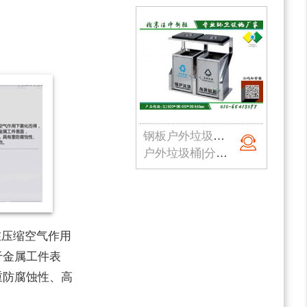
钢板户外垃圾桶007
户外垃圾桶|分类垃圾桶|钢板垃圾桶|公园垃圾桶|北京垃圾桶|厂家直销
压缩空气作用
于金属工件表
重防腐蚀性、高