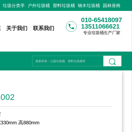
：
垃圾分类亭
户外垃圾桶
塑料垃圾桶
钢木垃圾桶
园林座椅
010-65418097
13511066621
phone
态
关于我们
联系我们
专业垃圾桶生产厂家
002
2
宽330mm 高880mm