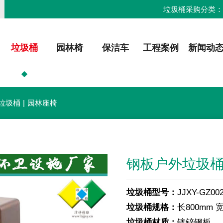
垃圾桶采购分类
垃圾桶
园林椅
保洁车
工程案例
新闻动
垃圾桶
|
园林座椅
钢板户外垃圾桶
垃圾桶型号：
JJXY-GZ00
垃圾桶规格：
长800mm 
垃圾桶材质：
镀锌钢板