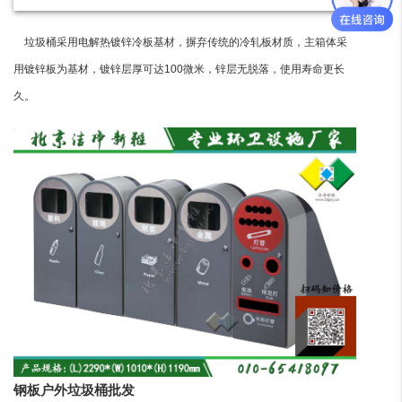
垃圾桶采用电解热镀锌冷板基材，摒弃传统的冷轧板材质，主箱体采
用镀锌板为基材，镀锌层厚可达100微米，锌层无脱落，使用寿命更长
久。
钢板户外垃圾桶批发