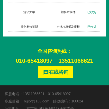
货
清华大学
塑料垃圾桶
已收货
货
首创奥特莱斯
户外垃圾桶及座椅
已收货
全国咨询热线：
010-65418097
13511066621
在线咨询
message
客服电话：13511066621 010-65418097
客服邮箱：
bjjjxy@163.com
邮政编码：100024
公司地址：北京市房山区长阳镇赵庄村委会