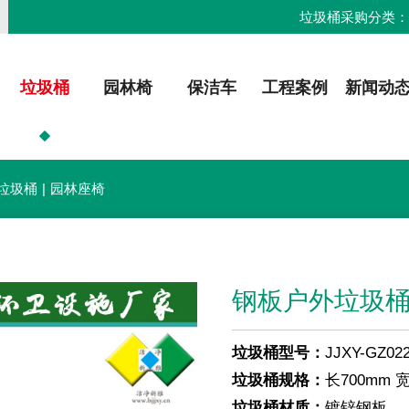
垃圾桶采购分类
垃圾桶
园林椅
保洁车
工程案例
新闻动
垃圾桶
|
园林座椅
钢板户外垃圾桶
垃圾桶型号：
JJXY-GZ02
垃圾桶规格：
长700mm 宽
垃圾桶材质：
镀锌钢板