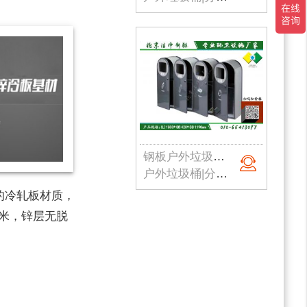
钢板户外垃圾桶006
户外垃圾桶|分类垃圾桶|钢板垃圾桶|公园垃圾桶|北京垃圾桶|厂家直销
的冷轧板材质，
微米，锌层无脱