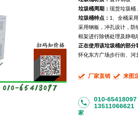
垃圾桶周期：
现货垃圾桶 
垃圾桶特点：
1、全桶采
采用钢板，冲孔设计，防
框架进行除锈处理及静电
正在使用该垃圾桶的部分
怀化东方广场步行街、河北
厂家直销
来图
010-65418097
phone
13511066621
家