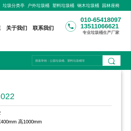
：
垃圾分类亭
户外垃圾桶
塑料垃圾桶
钢木垃圾桶
园林座椅
010-65418097
13511066621
phone
态
关于我们
联系我们
专业垃圾桶生产厂家
022
2
400mm 高1000mm