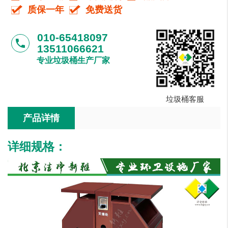
质保一年
免费送货
010-65418097
phone
13511066621
专业垃圾桶生产厂家
垃圾桶客服
产品详情
详细规格：