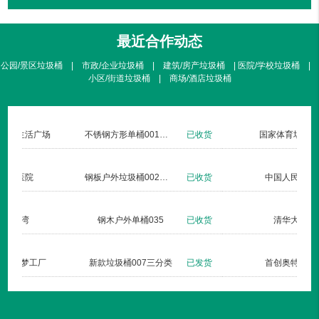
最近合作动态
公园/景区垃圾桶 | 市政/企业垃圾桶 | 建筑/房产垃圾桶 | 医院/学校垃圾桶 |
小区/街道垃圾桶 | 商场/酒店垃圾桶
北京暖山生活广场
不锈钢方形单桶001定制款
已收货
仁安医院
钢板户外垃圾桶002玫瑰金
已收货
杏林湾
钢木户外单桶035
已收货
长治双创梦工厂
新款垃圾桶007三分类
已发货