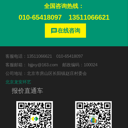
全国咨询热线：
010-65418097
13511066621
在线咨询
message
客服电话：13511066621 010-65418097
客服邮箱：
bjjjxy@163.com
邮政编码：100024
公司地址：北京市房山区长阳镇赵庄村委会
北京龙安环艺
报价直通车