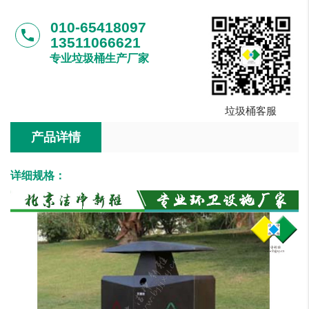
010-65418097
phone
13511066621
专业垃圾桶生产厂家
垃圾桶客服
产品详情
详细规格：