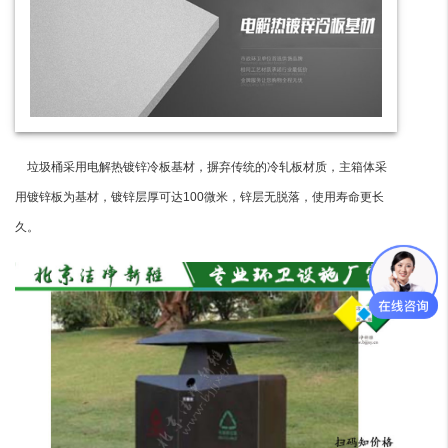
垃圾桶采用电解热镀锌冷板基材，摒弃传统的冷轧板材质，主箱体采
用镀锌板为基材，镀锌层厚可达100微米，锌层无脱落，使用寿命更长
久。