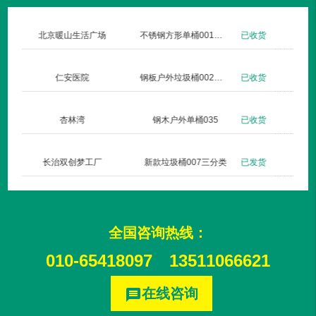
北京暖山生活广场
不锈钢方形单桶001定制款
已收货
仁安医院
钢板户外垃圾桶002玫瑰金
已收货
杏林湾
钢木户外单桶035
已收货
长治双创梦工厂
新款垃圾桶007三分类
已发货
全国咨询热线：
010-65418097
13511066621
在线咨询
message