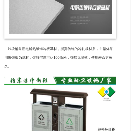
垃圾桶采用电解热镀锌冷板基材，摒弃传统的冷轧板材质，主箱体采
用镀锌板为基材，镀锌层厚可达100微米，锌层无脱落，使用寿命更长
久。