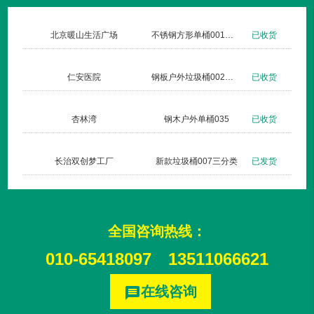
北京暖山生活广场
不锈钢方形单桶001定制款
已收货
仁安医院
钢板户外垃圾桶002玫瑰金
已收货
杏林湾
钢木户外单桶035
已收货
长治双创梦工厂
新款垃圾桶007三分类
已发货
全国咨询热线：
010-65418097
13511066621
在线咨询
message